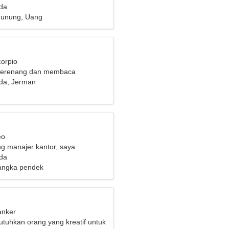
da
gunung, Uang
corpio
berenang dan membaca
da, Jerman
eo
g manajer kantor, saya
n wanita yang ceria
da
angka pendek
anker
uhkan orang yang kreatif untuk