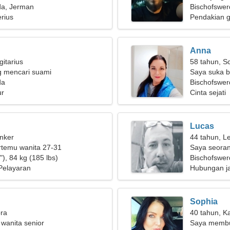
da, Jerman
Bischofswer
rius
Pendakian 
Anna
gitarius
58 tahun, S
g mencari suami
Saya suka 
da
Bischofswer
ur
Cinta sejati
Lucas
nker
44 tahun, L
ertemu wanita 27-31
Saya seoran
), 84 kg (185 lbs)
membutuhka
Bischofswer
Pelayaran
Hubungan j
Sophia
bra
40 tahun, K
 wanita senior
Saya membut