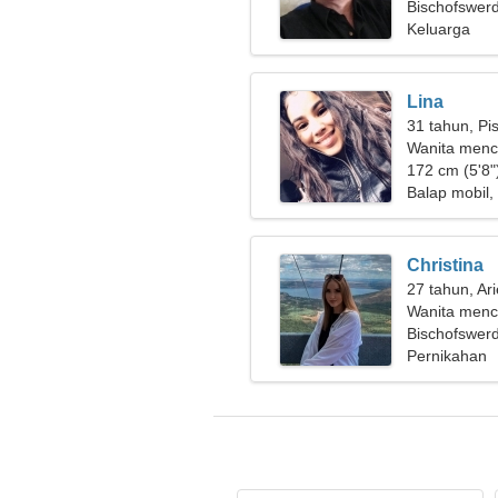
Bischofswer
Keluarga
Lina
31 tahun, Pi
Wanita menc
172 cm (5'8")
Balap mobil,
Christina
27 tahun, Ar
Wanita menca
Bischofswer
Pernikahan