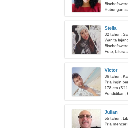
Bischofswer
Hubungan se
Stella
32 tahun, Sa
Wanita lajan
Bischofswer
Foto, Literat
Victor
36 tahun, Ka
Pria ingin b
178 cm (5'11"
Pendidikan, 
Julian
55 tahun, Li
Pria mencari