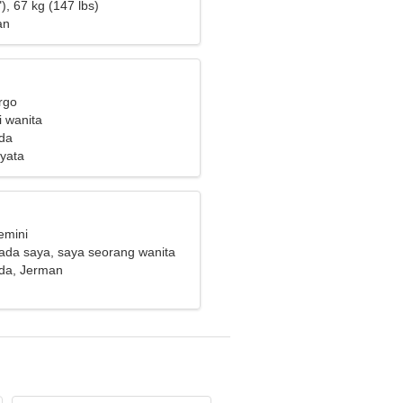
rsama
), 67 kg (147 lbs)
an
rgo
i wanita
da
yata
emini
ada saya, saya seorang wanita
da, Jerman