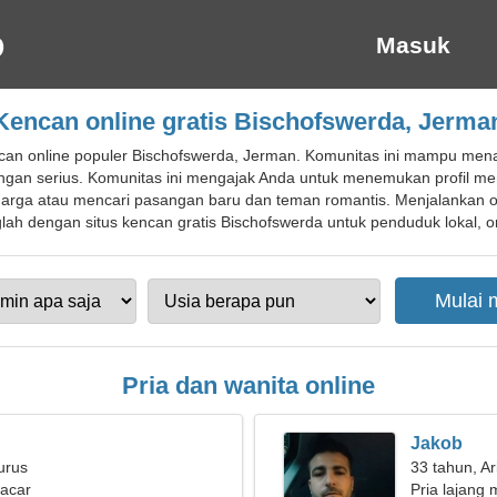
Masuk
Kencan online gratis Bischofswerda, Jerma
an online populer Bischofswerda, Jerman. Komunitas ini mampu men
gan serius. Komunitas ini mengajak Anda untuk menemukan profil mena
ga atau mencari pasangan baru dan teman romantis. Menjalankan obro
ah dengan situs kencan gratis Bischofswerda untuk penduduk lokal, ora
Pria dan wanita online
Jakob
urus
33 tahun, Ar
pacar
Pria lajang 