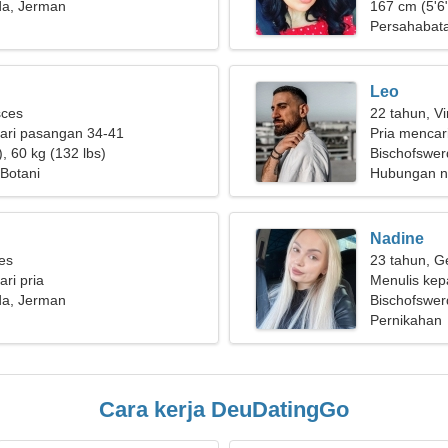
da, Jerman
berjalan be
167 cm (5'6"
Persahabat
Leo
sces
22 tahun, Vi
ari pasangan 34-41
Pria mencar
, 60 kg (132 lbs)
Bischofswer
 Botani
Hubungan n
Nadine
ies
23 tahun, G
ri pria
Menulis kep
da, Jerman
yang peduli
Bischofswer
Pernikahan
Cara kerja DeuDatingGo