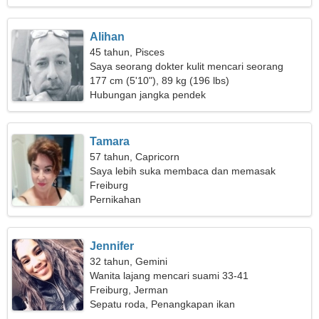
Alihan
45 tahun, Pisces
Saya seorang dokter kulit mencari seorang
wanita yang rendah hati
177 cm (5'10"), 89 kg (196 lbs)
Hubungan jangka pendek
Tamara
57 tahun, Capricorn
Saya lebih suka membaca dan memasak
Freiburg
Pernikahan
Jennifer
32 tahun, Gemini
Wanita lajang mencari suami 33-41
Freiburg, Jerman
Sepatu roda, Penangkapan ikan