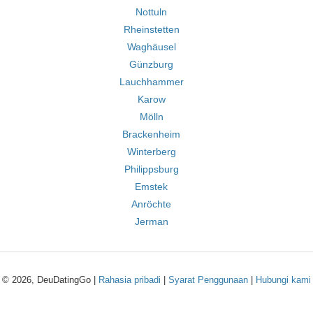
Nottuln
Rheinstetten
Waghäusel
Günzburg
Lauchhammer
Karow
Mölln
Brackenheim
Winterberg
Philippsburg
Emstek
Anröchte
Jerman
© 2026, DeuDatingGo |
Rahasia pribadi
|
Syarat Penggunaan
|
Hubungi kami