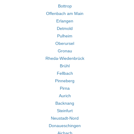
Bottrop
Offenbach am Main
Erlangen
Detmold
Pulheim
Oberursel
Gronau
Rheda-Wiedenbrück
Brühl
Fellbach
Pinneberg
Pirna
Aurich
Backnang
Steinfurt
Neustadt-Nord
Donaueschingen
Aichach